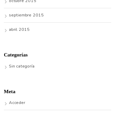
octubre 2015
septiembre 2015
abril 2015
Categorías
Sin categoría
Meta
Acceder