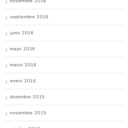
noviembre 2016
septiembre 2016
junio 2016
mayo 2016
marzo 2016
enero 2016
diciembre 2015
noviembre 2015