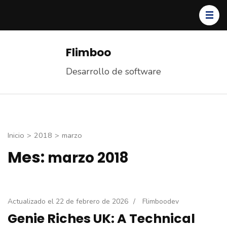
Saltar
al
contenido
(presiona
Flimboo
la
Desarrollo de software
tecla
Intro)
Inicio
>
2018
>
marzo
Mes:
marzo 2018
Actualizado el
22 de febrero de 2026
/
Flimboodev
Genie Riches UK: A Technical