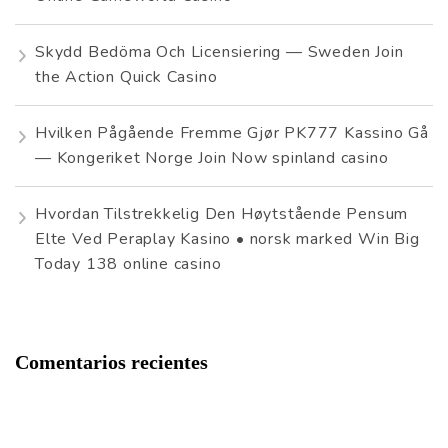
Skydd Bedöma Och Licensiering — Sweden Join
the Action Quick Casino
Hvilken Pågående Fremme Gjør PK777 Kassino Gå
— Kongeriket Norge Join Now spinland casino
Hvordan Tilstrekkelig Den Høytstående Pensum
Elte Ved Peraplay Kasino • norsk marked Win Big
Today 138 online casino
Comentarios recientes